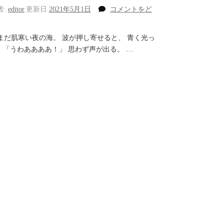
者:
editor
更新日:
2021年5月1日
コメントをど
(海
を
まだ肌寒い夜の海。 波が押し寄せると、 青く光っ
ハ
 「うわああああ！」 思わず声が出る。 …
シ
ゴ
す
る
夜
と
空)