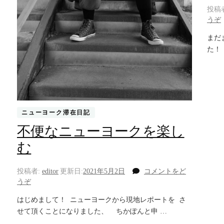
投稿
うぞ
まだ
た！
ニューヨーク滞在日記
不便なニューヨークを楽し
む
投稿者:
editor
更新日:
2021年5月2日
コメントをど
(不
うぞ
便
はじめまして！ ニューヨークから現地レポートを さ
な
せて頂くことになりました、 ちかぽんと申 …
ニ
ュ