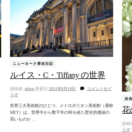
ニューヨーク滞在日記
ルイス・C・Tiffany の世界
投稿者:
editor
更新日:
2021年8月19日
コメントをど
(ル
うぞ
自
イ
世界三大美術館のひとつ、メトロポリタン美術館（通称
ス・
花
MET）は、世界中から数千年の時を経た歴史的価値の
C・
高いものか …
Tiffany
投稿
の
うぞ
世