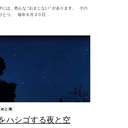
の
中には、色んな “おまじない” があります。 その
お
ひとつ。 毎年６月３０日 …
ま
じ
な
い)
もめと海
をハシゴする夜と空