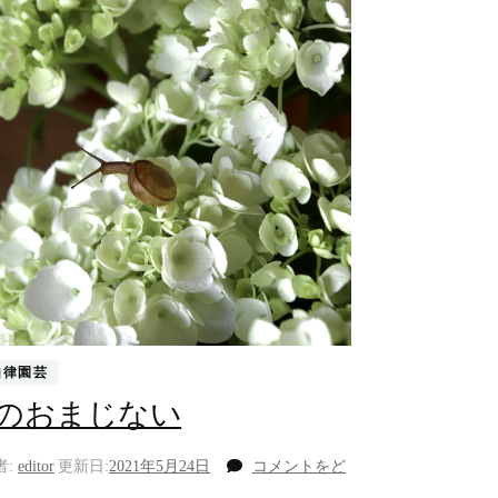
由律園芸
のおまじない
者:
editor
更新日:
2021年5月24日
コメントをど
(花