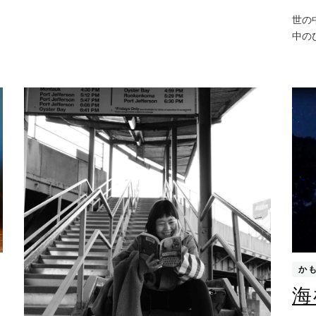
界)
世の
中の
か
海