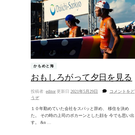
かもめと海
おもしろがって夕日を見る
投稿者:
editor
更新日:
2021年5月29日
コメントをど
(お
うぞ
も
１０年勤めていた会社をスパッと辞め、 移住を決め
し
た。 その時の上司のポカーンとした顔を 今でも思い出
ろ
す。 &n …
が
っ