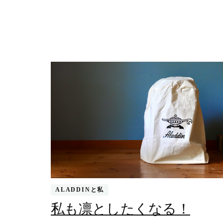
て
夕
日
を
見
る)
ALADDINと私
私も凛としたくなる！