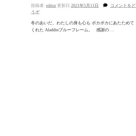
投稿者:
editor
更新日:
2021年5月11日
コメントをど
(私
うぞ
も
冬のあいだ、わたしの身も心も ポカポカにあたためて
凛
くれた Aladdinブルーフレーム。 感謝の …
と
し
た
く
な
る！)