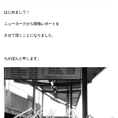
な
ニ
はじめまして！
ュ
ー
ニューヨークから現地レポートを
ヨ
ー
させて頂くことになりました、
ク
を
楽
し
ちかぽんと申します。
む)