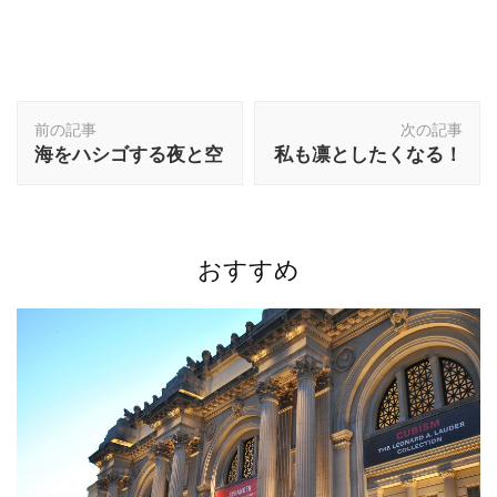
投
前の記事
次の記事
稿
海をハシゴする夜と空
私も凛としたくなる！
ナ
ビ
ゲ
ー
シ
おすすめ
ョ
ン