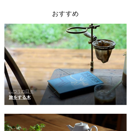
シ
ョ
おすすめ
ン
ふつうの日々
旅をする木