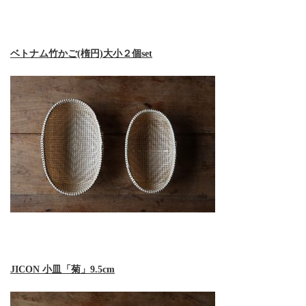
ベトナム竹かご(楕円)大小２個set
JICON 小皿「菊」9.5cm