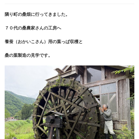
ろ
ぽ
隣り町の桑畑に行ってきました。
ろ)
７０代の桑農家さんの工房へ
養蚕（おかいこさん）用の葉っぱ収穫と
桑の葉製造の見学です。