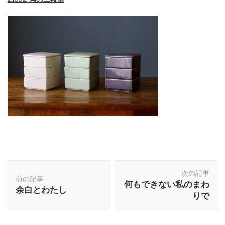
投
次の記事
稿
前の記事
何もできない私のまわ
ナ
余白とわたし
りで
ビ
ゲ
ー