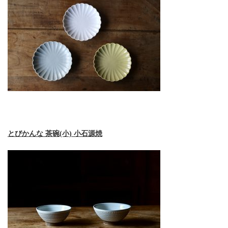
とびかんな 茶碗(小) 小石源焼