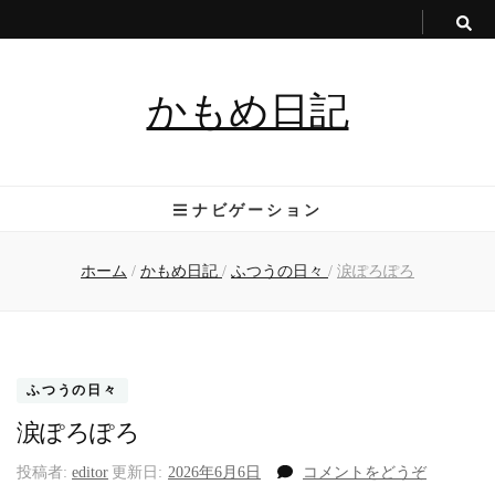
かもめ日記
ナビゲーション
ホーム
/
かもめ日記
/
ふつうの日々
/
涙ぽろぽろ
ふつうの日々
涙ぽろぽろ
(涙
投稿者:
editor
更新日:
2026年6月6日
コメントをどうぞ
ぽ