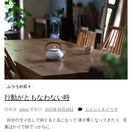
ふつうの日々
行動がともなわない時
(行
投稿者:
editor
更新日:
2025年10月28日
コメントをどうぞ
動
自分のダメ出しで頭ぐるぐるになって 体が重くなってきたり 言
が
葉ばかりで頭でっかちに …
と