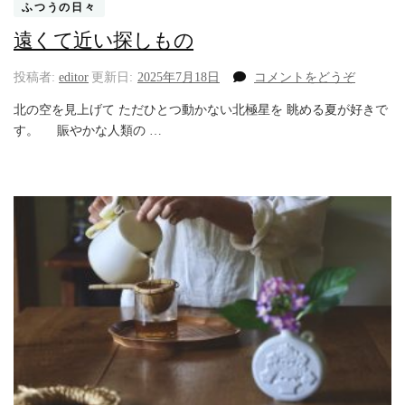
ふつうの日々
遠くて近い探しもの
(遠
投稿者:
editor
更新日:
2025年7月18日
コメントをどうぞ
く
北の空を見上げて ただひとつ動かない北極星を 眺める夏が好きで
て
す。 賑やかな人類の …
近
い
探
し
も
の)