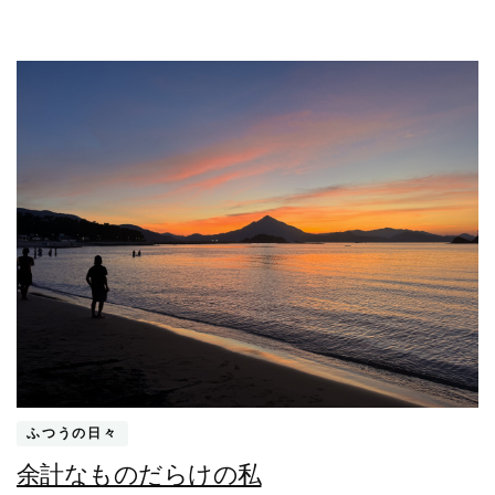
も
な
わ
な
い
時)
ふつうの日々
余計なものだらけの私