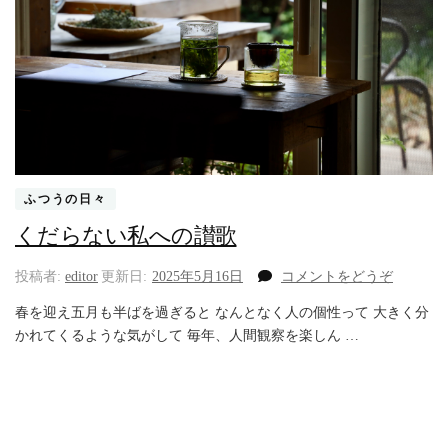
ふつうの日々
くだらない私への讃歌
(く
投稿者:
editor
更新日:
2025年5月16日
コメントをどうぞ
だ
春を迎え五月も半ばを過ぎると なんとなく人の個性って 大きく分
ら
かれてくるような気がして 毎年、人間観察を楽しん …
な
い
私
へ
の
讃