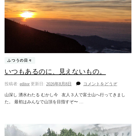
ふつうの日々
いつもあるのに、見えないもの。
(い
投稿者:
editor
更新日:
2026年8月8日
コメントをどうぞ
つ
山深し 湧水わたる むかし今 友人３人で富士山へ行ってきまし
も
た。 最初はみんなで山頂を目指すぞ〜 …
あ
る
の
に、
見
え