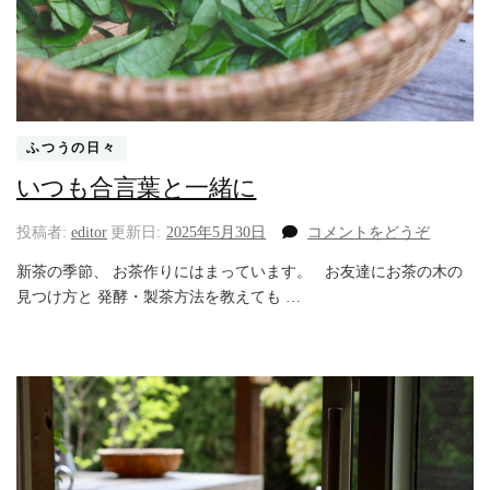
ふつうの日々
いつも合言葉と一緒に
(い
投稿者:
editor
更新日:
2025年5月30日
コメントをどうぞ
つ
新茶の季節、 お茶作りにはまっています。 お友達にお茶の木の
も
見つけ方と 発酵・製茶方法を教えても …
合
言
葉
と
一
緒
に)