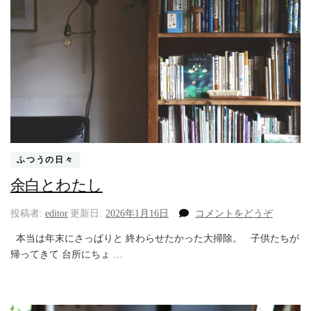
ふつうの日々
余白とわたし
(余
投稿者:
editor
更新日:
2026年1月16日
コメントをどうぞ
白
本当は年末にさっぱりと 終わらせたかった大掃除。 子供たちが
と
帰ってきて 台所にちょ …
わ
た
し)