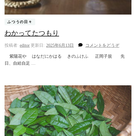
ふつうの日々
わかってたつもり
(わ
投稿者:
editor
更新日:
2025年6月13日
コメントをどうぞ
か
紫陽花や はなだにかはる きのふけふ 正岡子規 先
っ
日、自給自足 …
て
た
つ
も
り)