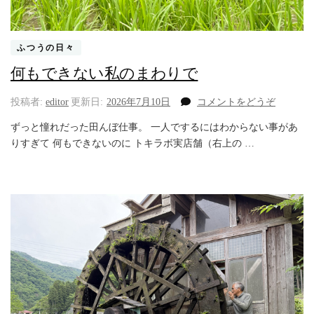
ふつうの日々
何もできない私のまわりで
(何
投稿者:
editor
更新日:
2026年7月10日
コメントをどうぞ
も
ずっと憧れだった田んぼ仕事。 一人でするにはわからない事があ
で
りすぎて 何もできないのに トキラボ実店舗（右上の …
き
な
い
私
の
ま
わ
り
で)