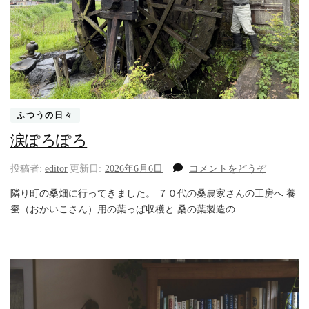
ふつうの日々
涙ぽろぽろ
(涙
投稿者:
editor
更新日:
2026年6月6日
コメントをどうぞ
ぽ
隣り町の桑畑に行ってきました。 ７０代の桑農家さんの工房へ 養
ろ
蚕（おかいこさん）用の葉っぱ収穫と 桑の葉製造の …
ぽ
ろ)