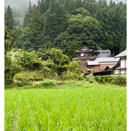
な
い
も
の。)