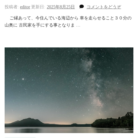
(余
投稿者:
editor
更新日:
2025年8月25日
コメントをどうぞ
計
ご縁あって、今住んでいる海辺から 車を走らせること３０分の
な
山奥に 古民家を手にする事となりま …
も
の
だ
ら
け
の
私)