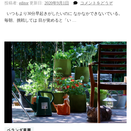
(願
投稿者:
editor
更新日:
2020年9月1日
コメントをどうぞ
わ
いつもより30分早起きがしたいのに なかなかできないでいる。
く
毎朝、挑戦しては 目が覚めると「い …
ば、
朝
の
は
じ
ま
り
３
０
分。)
ベランダ菜園