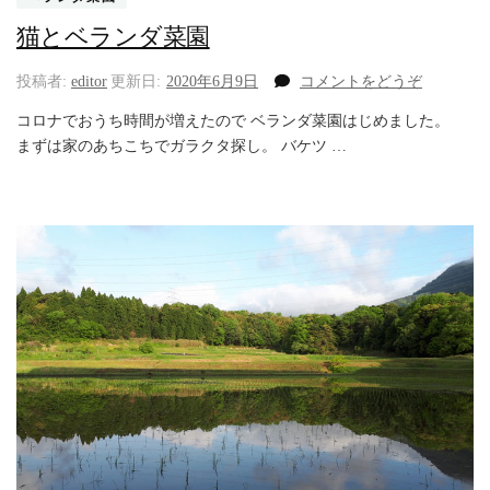
猫とベランダ菜園
(猫
投稿者:
editor
更新日:
2020年6月9日
コメントをどうぞ
と
コロナでおうち時間が増えたので ベランダ菜園はじめました。
ベ
まずは家のあちこちでガラクタ探し。 バケツ …
ラ
ン
ダ
菜
園)