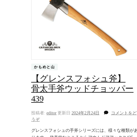
かもめと山
【グレンスフォシュ斧】
骨太手斧ウッドチョッパー
439
投稿者:
editor
更新日:
2024年2月24日
コメントをど
(【グ
うぞ
レ
グレンスフォシュの手斧シリーズには、様々な種類が
ン