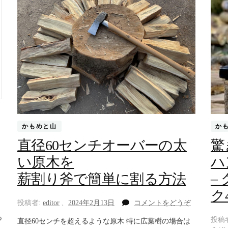
かもめと山
か
直径60センチオーバーの太
驚
い原木を
ハ
薪割り斧で簡単に割る方法
–
ク4
(直
投稿者:
editor
、
2024年2月13日
コメントをどうぞ
径
あ
投稿
直径60センチを超えるような原木 特に広葉樹の場合は
60