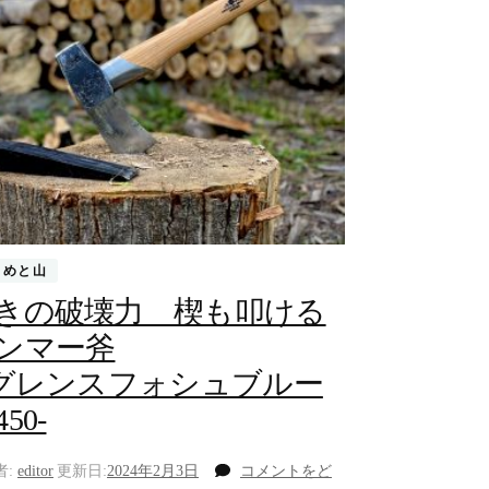
もめと山
きの破壊力 楔も叩ける
ンマー斧
 グレンスフォシュブルー
50-
者:
editor
更新日:
2024年2月3日
コメントをど