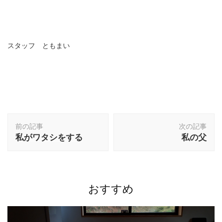
スタッフ ともまい
投
前の記事
次の記事
稿
私がワタシをする
私の父
ナ
ビ
ゲ
ー
シ
おすすめ
ョ
ン