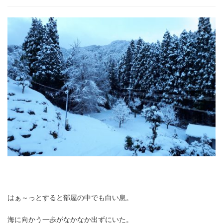
り
つ
く
自
分
を
手
放
せ
る
場
所)
はぁ～っとすると部屋の中でも白い息。
海に向かう一歩がなかなか出ずにいた。