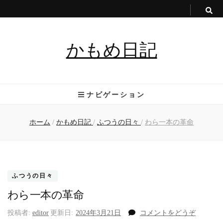
かもめ日記
ナビゲーション
ホーム
/
かもめ日記
/
ふつうの日々
/
わら一本の革命
ふつうの日々
わら一本の革命
(わ
投稿者:
editor
更新日:
2024年3月21日
コメントをどうぞ
ら