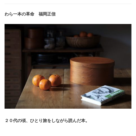
一
本
わら一本の革命 福岡正信
の
革
命)
２０代の頃、ひとり旅をしながら読んだ本。