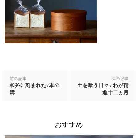
投
前の記事
次の記事
稿
和斧に刻まれた7本の
土を喰う日々 / わが精
ナ
溝
進十二ヵ月
ビ
ゲ
ー
シ
ョ
おすすめ
ン