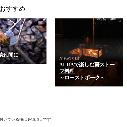
おすすめ
山
晴れ間に
かもめと山
AURAで楽しむ薪ストー
ブ料理
～ローストポーク～
付いている欄は必須項目です