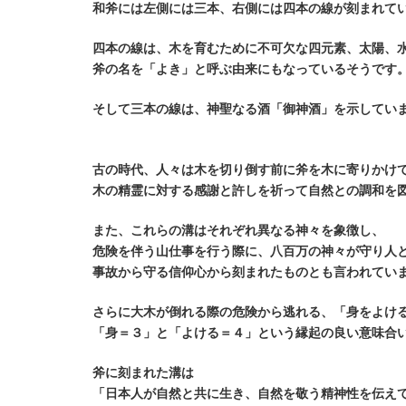
和斧には左側には三本、右側には四本の線が刻まれて
四本の線は、木を育むために不可欠な四元素、
太陽、
斧の名を「よき」と呼ぶ由来にもなっているそうです
そして三本の線は、神聖なる酒「御神酒」を示してい
古の時代、人々は木を切り倒す前に斧を木に寄りかけ
木の精霊に対する感謝と許しを祈って自然との調和を
また、これらの溝はそれぞれ異なる神々を象徴し、
危険を伴う山仕事を行う際に、八百万の神々が守り人
事故から守る信仰心から刻まれたものとも言われてい
さらに大木が倒れる際の危険から逃れる、「身をよけ
「身＝３」と「よける＝４」という縁起の良い意味合
斧に刻まれた溝は
「日本人が自然と共に生き、自然を敬う精神性を伝え