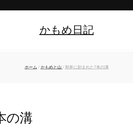
かもめ日記
ホーム
/
かもめと山
/
和斧に刻まれた7本の溝
本の溝