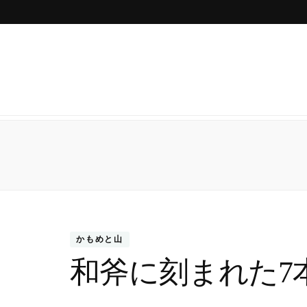
かもめと山
和斧に刻まれた7