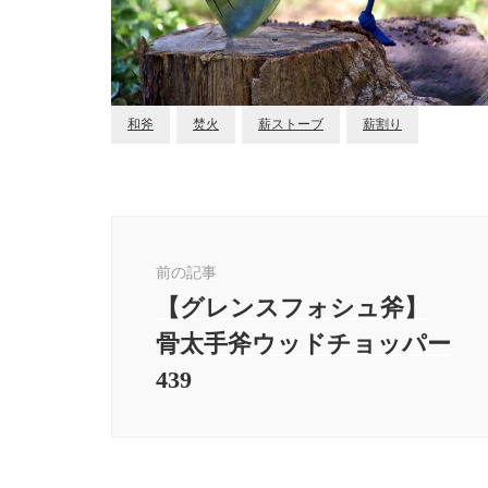
和斧
焚火
薪ストーブ
薪割り
投
稿
ナ
前の記事
ビ
【グレンスフォシュ斧】
ゲ
骨太手斧ウッドチョッパー
ー
シ
439
ョ
ン