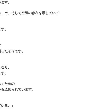
います。
水、土、そして空気の存在を示していて
。
ます。
て
図ったそうです。
となり、
ます。
る」ための
いも込められています。
ている。」