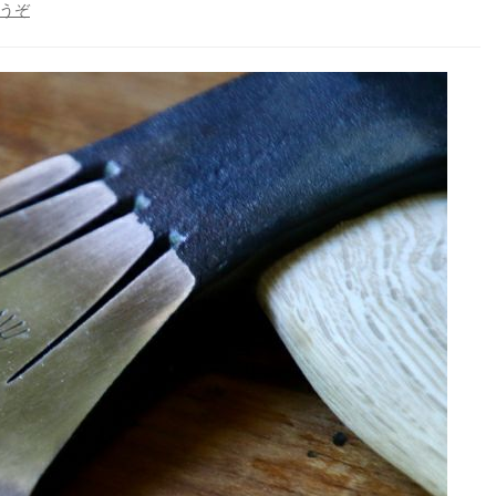
(和
うぞ
斧
に
刻
ま
れ
た
7
本
の
溝)