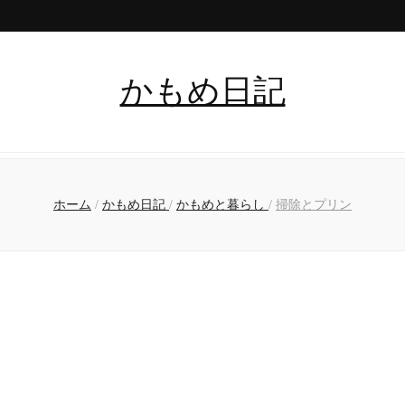
かもめ日記
ホーム
/
かもめ日記
/
かもめと暮らし
/
掃除とプリン