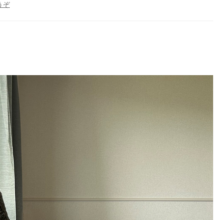
(掃
うぞ
除
と
プ
リ
ン)