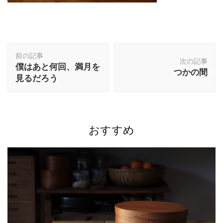
投
前の記事
稿
次の記事
僕はあと何回、満月を
ナ
つかの間
見るだろう
ビ
ゲ
ー
シ
ョ
おすすめ
ン