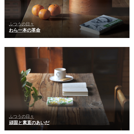
ふつうの日々
わら一本の革命
ふつうの日々
頑固と素直のあいだ