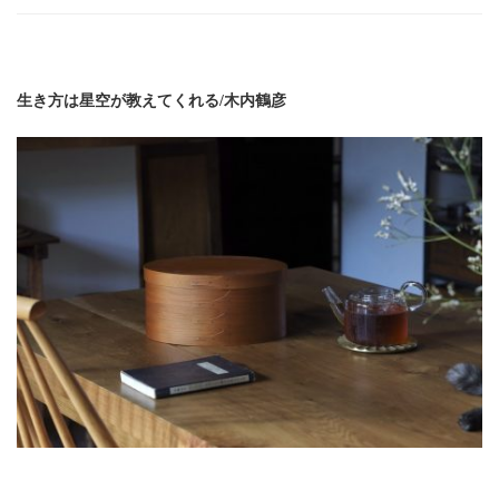
方
は
星
空
生き方は星空が教えてくれる/木内鶴彦
が
教
え
て
く
れ
る)