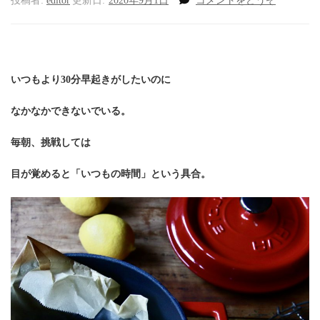
投稿者:
editor
更新日:
2020年9月1日
コメントをどうぞ
わ
く
ば、
朝
の
いつもより30分早起きがしたいのに
は
じ
なかなかできないでいる。
ま
り
毎朝、挑戦しては
３
０
目が覚めると「いつもの時間」という具合。
分。)