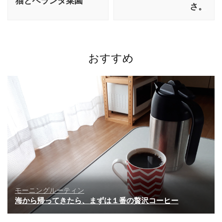
猫とベランダ菜園
さ。
ビ
ゲ
ー
シ
ョ
おすすめ
ン
モーニングルーティン
海から帰ってきたら、まずは１番の贅沢コーヒー