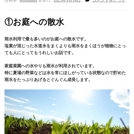
投稿者:
webmaster
更新日:
2023年9月14日
コメントをどうぞ
ン
ク
に
①お庭への散水
貯
め
た
雨水利用で最も多いのがお庭への散水です。
雨
塩素が混じった水道水をまくよりも雨水をまくほうが植物にとっ
水
ても人にとってもうれしいお話です。
の
利
家庭菜園への水やりも雨水が利用されています。
用
特に夏場の野菜などは水を常にほしがっている状態なので貯めた
方
雨水をたっぷりあげるとぐんぐん成長します。
法)