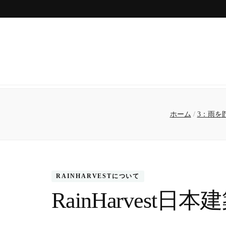
ホーム
/
3：雨を
RAINHARVESTについて
RainHarves