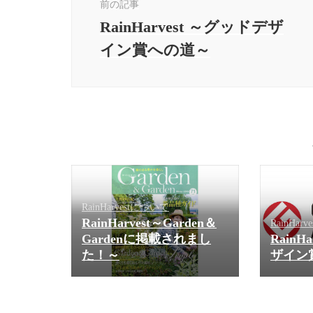
ナ
前の記事
ビ
RainHarvest ～グッドデザ
ゲ
イン賞への道～
ー
シ
ョ
ン
RainHarvestについて
RainHarvest～Garden＆
RainHar
Gardenに掲載されまし
RainH
た！～
ザイン