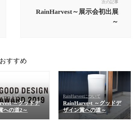
次の記事
RainHarvest～展示会初出展
～
おすすめ
vestについて
RainHarvestについて
arvest ～グッドデ
RainHarvest ～グッドデ
賞への道2～
ザイン賞への道～