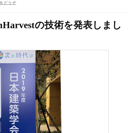
(RainHarvest
をどうぞ
日
本
建
Harvestの技術を発表しまし
築
学
会
大
会
で
技
術
発
表)