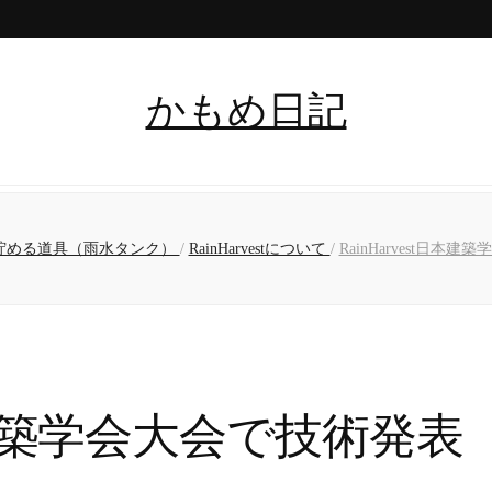
かもめ日記
貯める道具（雨水タンク）
/
RainHarvestについて
/
RainHarvest日本
t日本建築学会大会で技術発表