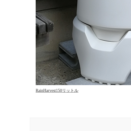
RainHarvest150リットル
投
稿