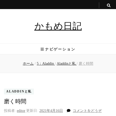
かもめ日記
ナビゲーション
ホーム
/
5：Aladdin
/
Aladdinと私
/
磨く時間
ALADDINと私
磨く時間
(磨
投稿者:
editor
更新日:
2021年4月16日
コメントをどうぞ
く