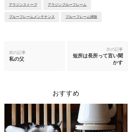
アラジンストーブ
アラジンブルーフレーム
ブルーフレームメンテナンス
ブルーフレーム掃除
投
次の記事
稿
前の記事
短所は長所って言い聞
ナ
私の父
かす
ビ
ゲ
ー
シ
ョ
おすすめ
ン