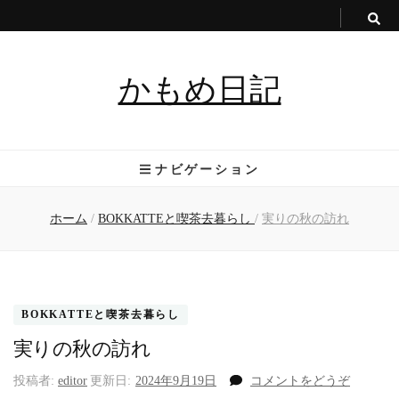
かもめ日記
ナビゲーション
ホーム
/
BOKKATTEと喫茶去暮らし
/
実りの秋の訪れ
BOKKATTEと喫茶去暮らし
実りの秋の訪れ
(実
投稿者:
editor
更新日:
2024年9月19日
コメントをどうぞ
り