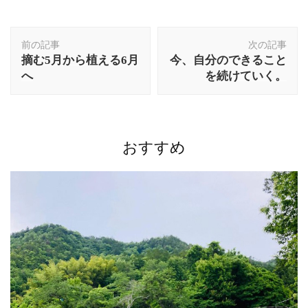
投
前の記事
次の記事
稿
摘む5月から植える6月
今、自分のできること
ナ
へ
を続けていく。
ビ
ゲ
ー
シ
ョ
おすすめ
ン