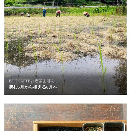
BOKKATTEと喫茶去暮らし
摘む5月から植える6月へ