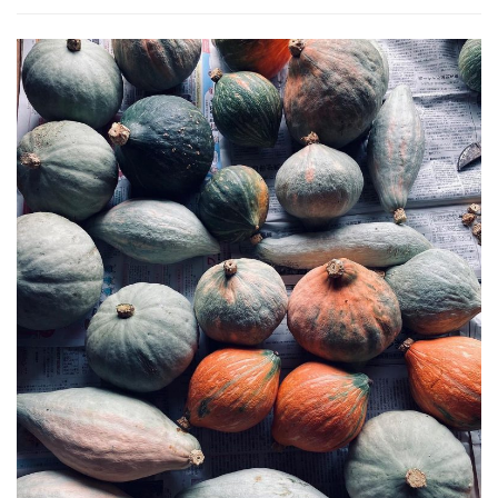
の
秋
の
訪
れ)