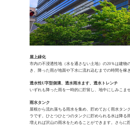
屋上緑化
市内の不浸透性地（水を通さない土地）の20％は建物
き、降った雨が地面や下水に流れ込むまでの時間を稼
透水性U字型側溝、透水雨水ます、透水トレンチ
いずれも降った雨を一時的に貯留し、地中にしみこま
雨水タンク
屋根から流れ落ちる雨水を集め、貯めておく雨水タン
ラです。ひとつひとつのタンクに貯められる水は降る
増えれば沢山の雨水をためることができます。さらに