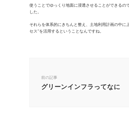
使うことでゆっくり地面に浸透させることができるの
した。
それらを体系的にきちんと整え、土地利用計画の中に上
セス”を活用するということなんですね。
投
稿
ナ
前の記事
ビ
グリーンインフラってなに
ゲ
ー
シ
ョ
ン