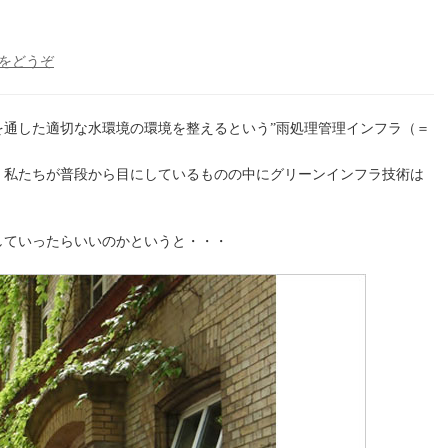
(グ
をどうぞ
リ
ー
ン
を通した適切な水環境の環境を整えるという”雨処理管理インフラ（＝
イ
ン
、私たちが普段から目にしているものの中にグリーンインフラ技術は
フ
ラ
を
していったらいいのかというと・・・
整
備
す
る
た
め
に
は
何
が