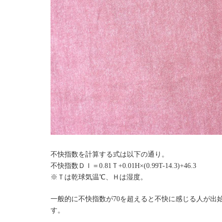
不快指数を計算する式は以下の通り。
不快指数ＤＩ＝0.81Ｔ+0.01H×(0.99T-14.3)+46.3
※Ｔは乾球気温℃、Ｈは湿度。
一般的に不快指数が70を超えると不快に感じる人が出始
す。