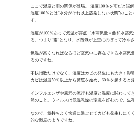
ここで湿度と雨の関係が登場。 湿度100％を雨だと
湿度100％とは”水分がそれ以上蒸発しない状態”のこ
す。
湿度が100％あって気温が露点（水蒸気量＝飽和水蒸
る、つまり”霧”となり、水蒸気が上空にのぼって冷やさ
気温が高くなればなるほど空気中に存在できる水蒸気
るのですね。
不快指数だけでなく、湿度はカビの発生にも大きく影
カビは湿度50％以上から繁殖を始め、60％を超えると
インフルエンザや風邪の流行も湿度と温度に関わってき
然のこと。ウィルスは低温乾燥の環境を好むので、生存
なので、気持ちよく快適に過ごせてカビも発生しにくく
的な湿度のようですね。