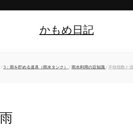
かもめ日記
/
3：雨を貯める道具（雨水タンク）
/
雨水利用の豆知識
/
不快指数と
雨