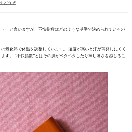
(不
をどうぞ
快
指
数
と
・・」と言いますが、不快指数はどのような基準で決められているの
湿
度
と
の気化熱で体温を調整しています。 湿度が高いと汗が蒸発しにくく
雨)
ます。 “不快指数”とはその肌がベタベタしたり蒸し暑さを感じるこ