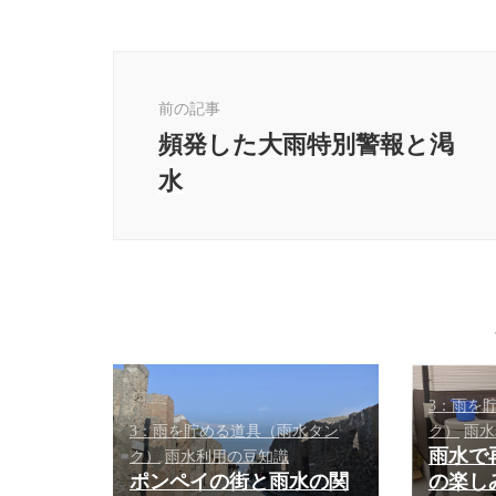
投
稿
ナ
前の記事
ビ
頻発した大雨特別警報と渇
ゲ
水
ー
シ
ョ
ン
3：雨を
3：雨を貯める道具（雨水タン
ク）
雨水
雨水で
ク）
雨水利用の豆知識
ポンペイの街と雨水の関
の楽し