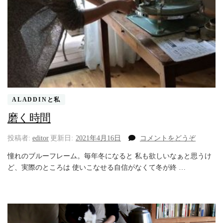
ALADDINと私
磨く時間
(磨
投稿者:
editor
更新日:
2021年4月16日
コメントをどうぞ
く
憧れのブルーフレーム。毎年冬になると 私も欲しいなぁと思うけ
時
ど、実際のところは 使いこなせる自信がなくて冬が終 …
間)