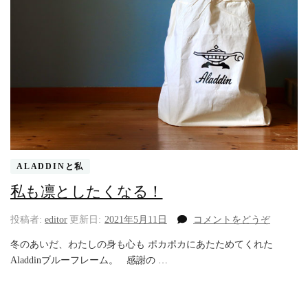
ALADDINと私
私も凛としたくなる！
(私
投稿者:
editor
更新日:
2021年5月11日
コメントをどうぞ
も
冬のあいだ、わたしの身も心も ポカポカにあたためてくれた
凛
Aladdinブルーフレーム。 感謝の …
と
し
た
く