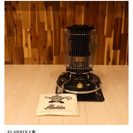
な
る！)
ALADDINと私