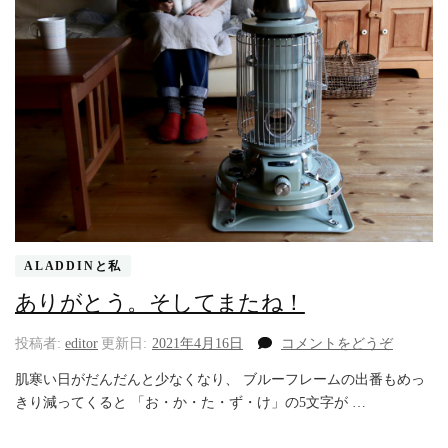
ALADDINと私
ありがとう。そしてまたね！
(あ
投稿者:
editor
更新日:
2021年4月16日
コメントをどうぞ
り
肌寒い日がだんだんと少なくなり、 ブルーフレームの出番もめっ
が
きり減ってくると 「お・か・た・ず・け」の5文字が …
と
う。
そ