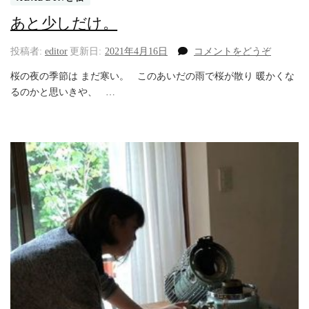
あと少しだけ。
(あ
投稿者:
editor
更新日:
2021年4月16日
コメントをどうぞ
と
桜の夜の季節は まだ寒い。 このあいだの雨で桜が散り 暖かくな
少
るのかと思いきや、 …
し
だ
け。)