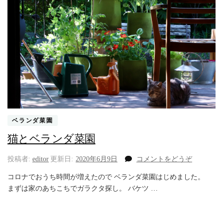
ベランダ菜園
猫とベランダ菜園
(猫
投稿者:
editor
更新日:
2020年6月9日
コメントをどうぞ
と
コロナでおうち時間が増えたので ベランダ菜園はじめました。
ベ
まずは家のあちこちでガラクタ探し。 バケツ …
ラ
ン
ダ
菜