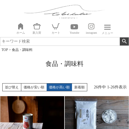
ホーム
新入荷
カート
Youtube
instagram
メニュー
TOP
食品・調味料
食品・調味料
26
件中
1
-
26
件表示
並び替え
価格が安い順
価格が高い順
新着順