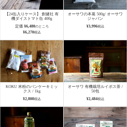
【24缶入りケース】 創健社 有
オーサワの本葛 500g/ オーサワ
機ダイストマト缶 400g
ジャパン
定価
¥
6,480
¥
3,996
のところ
税込
¥
6,270
税込
KOKU 米粉のパンケーキミッ
オーサワ 有機栽培ルイボス茶 /
クス / 1kg
50包
¥
2,808
¥
2,484
税込
税込