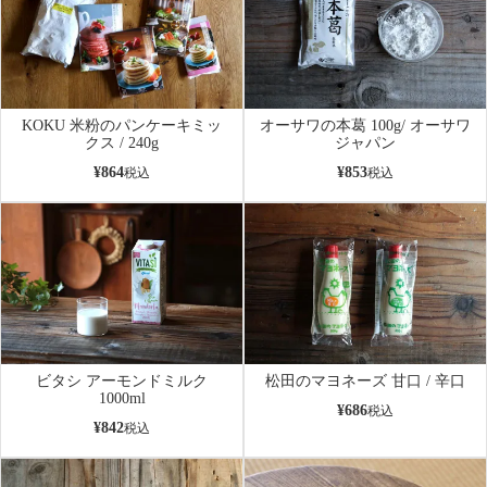
KOKU 米粉のパンケーキミッ
オーサワの本葛 100g/ オーサワ
クス / 240g
ジャパン
¥
864
¥
853
税込
税込
ビタシ アーモンドミルク
松田のマヨネーズ 甘口 / 辛口
1000ml
¥
686
税込
¥
842
税込