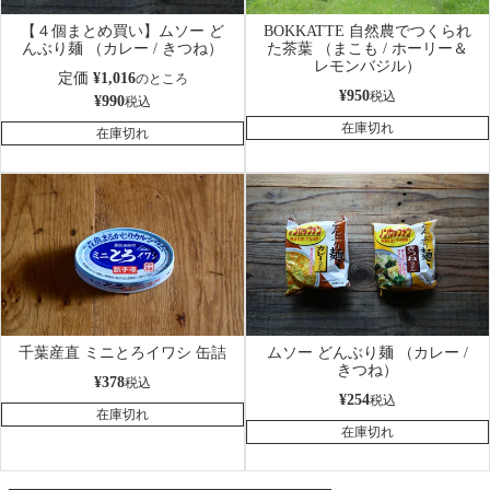
【４個まとめ買い】ムソー ど
BOKKATTE 自然農でつくられ
んぶり麺 （カレー / きつね）
た茶葉 （まこも / ホーリー＆
レモンバジル）
定価
¥
1,016
のところ
¥
950
税込
¥
990
税込
在庫切れ
在庫切れ
千葉産直 ミニとろイワシ 缶詰
ムソー どんぶり麺 （カレー /
きつね）
¥
378
税込
¥
254
税込
在庫切れ
在庫切れ