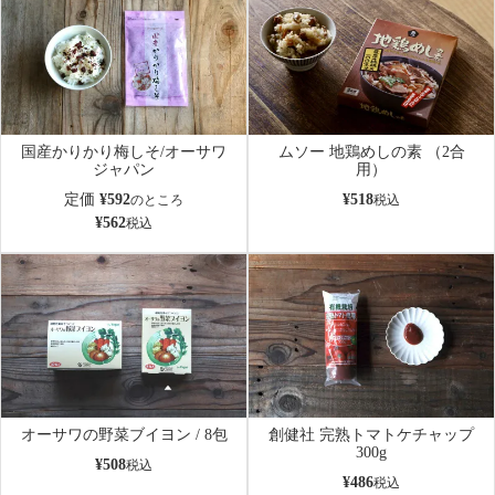
国産かりかり梅しそ/オーサワ
ムソー 地鶏めしの素 （2合
ジャパン
用）
定価
¥
592
¥
518
のところ
税込
¥
562
税込
オーサワの野菜ブイヨン / 8包
創健社 完熟トマトケチャップ
300g
¥
508
税込
¥
486
税込