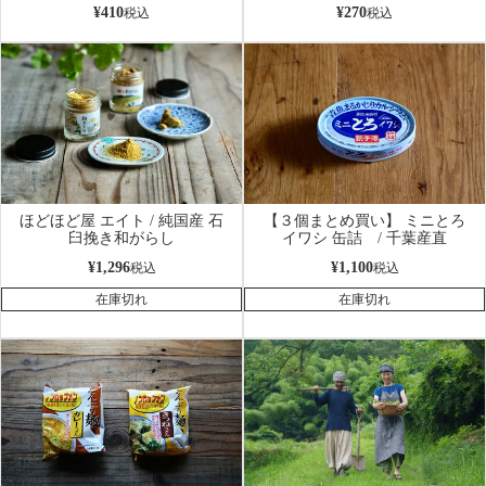
¥
410
¥
270
税込
税込
ほどほど屋 エイト / 純国産 石
【３個まとめ買い】 ミニとろ
臼挽き和がらし
イワシ 缶詰 / 千葉産直
¥
1,296
¥
1,100
税込
税込
在庫切れ
在庫切れ