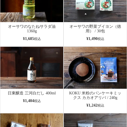
オーサワのなたねサラダ油
オーサワの野菜ブイヨン（徳
1360g
用） / 30包
¥
1,685
¥
1,490
税込
税込
日東醸造 三河白だし 400ml
KOKU 米粉のパンケーキミッ
クス カカオアリバ / 240g
¥
1,404
税込
¥
1,242
税込