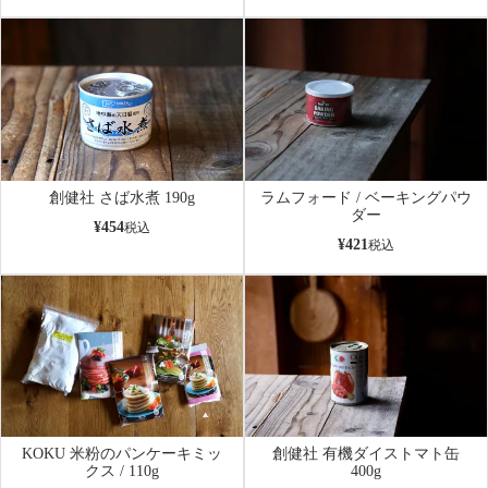
創健社 さば水煮 190g
ラムフォード / ベーキングパウ
ダー
¥
454
税込
¥
421
税込
KOKU 米粉のパンケーキミッ
創健社 有機ダイストマト缶
クス / 110g
400g