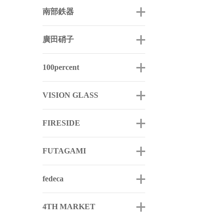
南部鉄器
廣田硝子
100percent
VISION GLASS
FIRESIDE
FUTAGAMI
fedeca
4TH MARKET