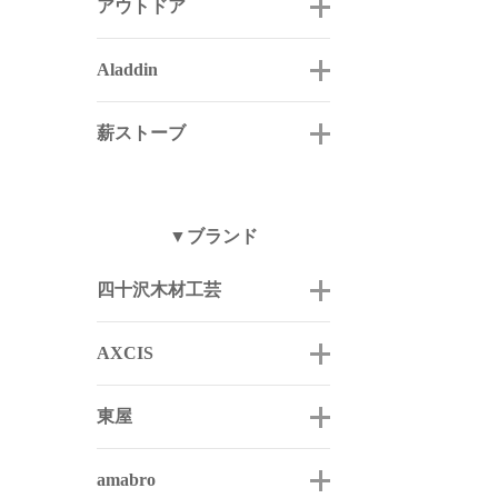
アウトドア
Aladdin
薪ストーブ
▼ブランド
四十沢木材工芸
AXCIS
東屋
amabro