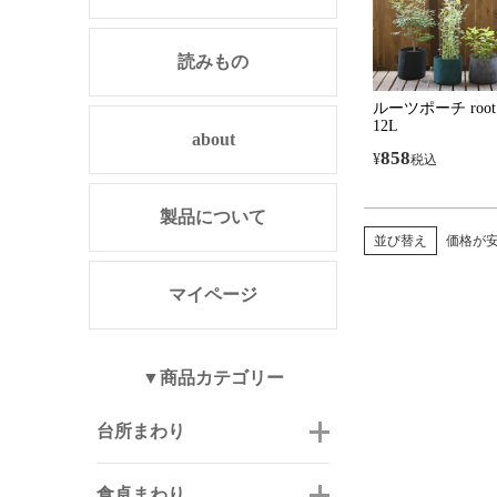
読みもの
ルーツポーチ root 
12L
about
858
¥
税込
製品について
並び替え
価格が
マイページ
▼商品カテゴリー
台所まわり
食卓まわり