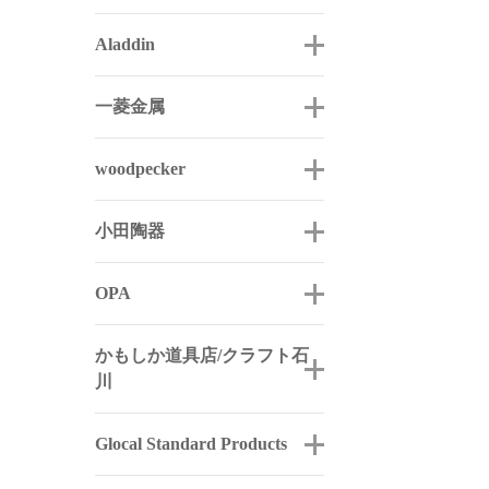
Aladdin
一菱金属
woodpecker
小田陶器
OPA
かもしか道具店/クラフト石
川
Glocal Standard Products